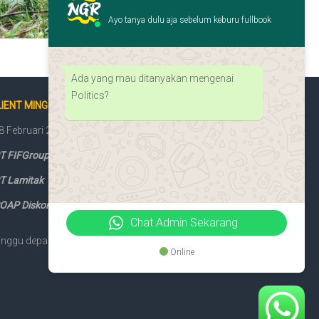
Ayo tanya dulu aja sebelum keburu fullbook
Ada yang mau ditanyakan mengenai
Politics?
IENT MINGGU INI
8 Februari 2026
T FIFGroup Jaksel II
T Lamitak
OAP Diskominfotik DKI
Chat Admin Sekarang
nggu depan giliran kamu!
Online