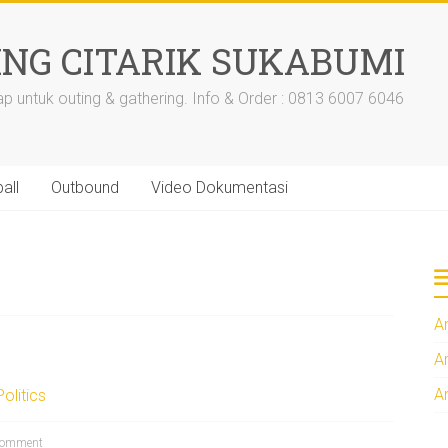
ING CITARIK SUKABUMI
ap untuk outing & gathering. Info & Order : 0813 6007 6046
all
Outbound
Video Dokumentasi
A
A
A
Politics
omment