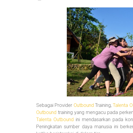
Sebagai Provider
Outbound
Training,
Talenta 
Outbound
training yang mengacu pada perke
Talenta Outbound
ini mendasarkan pada kond
Peningkatan sumber daya manusia ini berken