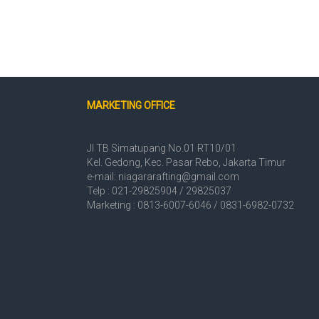
MARKETING OFFICE
Jl TB Simatupang No.01 RT10/01
Kel. Gedong, Kec. Pasar Rebo, Jakarta Timur
e-mail: niagararafting@gmail.com
Telp : 021-29825904 / 29825037
Marketing : 0813-6007-6046 / 0831-6982-0732