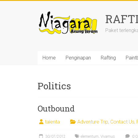
Skip
to
RAFT
content
Paket terlengk
Home
Penginapan
Rafting
Paintb
Politics
Outbound
talenta
Adventure Trip
,
Contact Us
,
30/07/2012
elementum
,
Vivamus
0 C