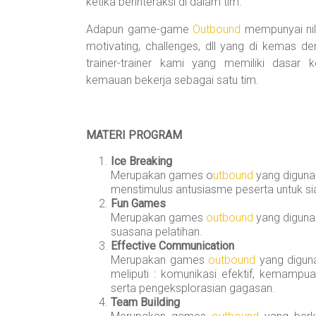
ketika berinteraksi di dalam tim.
Adapun game-game
Outbound
mempunyai nila
motivating, challenges, dll yang di kemas 
trainer-trainer kami yang memiliki dasar 
kemauan bekerja sebagai satu tim.
MATERI PROGRAM
Ice Breaking
Merupakan games o
utbound
yang diguna
menstimulus antusiasme peserta untuk sia
Fun Games
Merupakan games
outbound
yang diguna
suasana pelatihan.
Effective Communication
Merupakan games
outbound
yang digun
meliputi : komunikasi efektif, kemam
serta pengeksplorasian gagasan.
Team Building