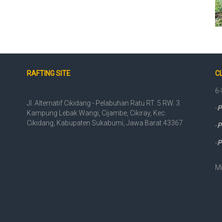
RAFTING SITE
CL
6-
Jl. Alternatif Cikidang - Pelabuhan Ratu RT. 5 RW. 3
-
P
Kampung Lebak Wangi, Cijambe, Cikiray, Kec.
Cikidang, Kabupaten Sukabumi, Jawa Barat 43367
-
P
-
P
Mi