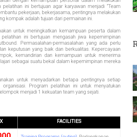
aitan dengan kemampuan personal dalam melakukan
m pelatihan ini bertujuan agar karyawan menjadi “Team
membantu pekerjaan, bekerjasama, pentingnya melakukan
 kompak adalah tujuan dari permainan ini.
nakan untuk meningkatkan kemampuan peserta dalam
pelatihan ini bertujuan mengasah jiwa kepemimpinan
R
utbound. Permasalahan-permasalahan yang ada perlu
lan keputusan yang baik dan berkualitas. Kepercayaan
ompok, kemandirian dan kemampuan untuk menerima
ipelajari sebagai suatu bekal dalam kepemimpinan mereka
nakan untuk menyadarkan betapa pentingnya setiap
organisasi. Program pelatihan ini untuk menyatukan
kelompok menjadi 1 kekuatan team yang sejati.
AX
FACILITIES
000
Training Programs (outing)
, Perlengkapan