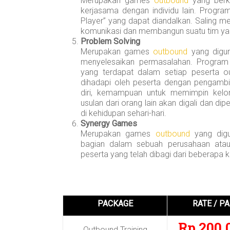
Merupakan games
outbound
yang berk
kerjasama dengan individu lain. Progra
Player” yang dapat diandalkan. Saling 
komunikasi dan membangun suatu tim yang
Problem Solving
Merupakan games
outbound
yang digu
menyelesaikan permasalahan. Program 
yang terdapat dalam setiap peserta o
dihadapi oleh peserta dengan pengambi
diri, kemampuan untuk memimpin kel
usulan dari orang lain akan digali dan d
di kehidupan sehari-hari.
Synergy Games
Merupakan games
outbound
yang digu
bagian dalam sebuah perusahaan atau 
peserta yang telah dibagi dari beberapa 
PACKAGE
RATE / P
Rp 200.
Outbound Training