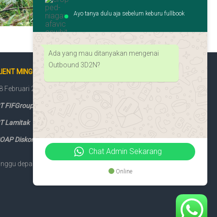
Ayo tanya dulu aja sebelum keburu fullbook
Ada yang mau ditanyakan mengenai
Outbound 3D2N?
IENT MINGGU INI
8 Februari 2026
T FIFGroup Jaksel II
T Lamitak
OAP Diskominfotik DKI
Chat Admin Sekarang
nggu depan giliran kamu!
Online