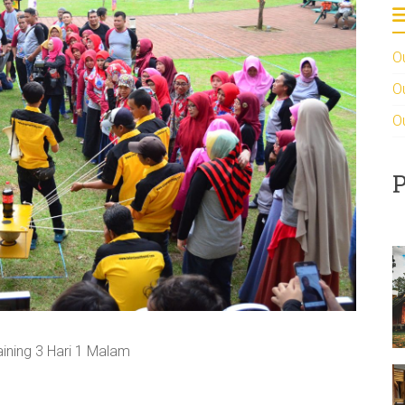
O
O
O
P
ning 3 Hari 1 Malam