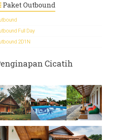
Paket Outbound
utbound
utbound Full Day
utbound 2D1N
enginapan Cicatih