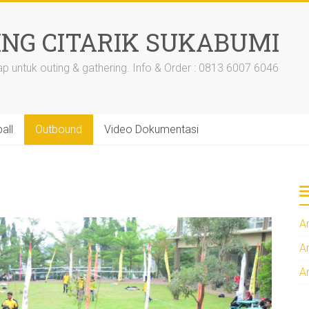
ING CITARIK SUKABUMI
ap untuk outing & gathering. Info & Order : 0813 6007 6046
all
Outbound
Video Dokumentasi
A
A
A