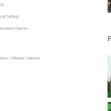
rta
oal Setting
unication Games
P
nce / Hiburan / lainnya