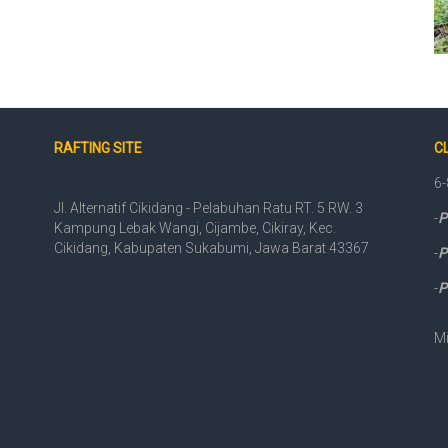
RAFTING SITE
CL
6-
Jl. Alternatif Cikidang - Pelabuhan Ratu RT. 5 RW. 3
-
P
Kampung Lebak Wangi, Cijambe, Cikiray, Kec.
Cikidang, Kabupaten Sukabumi, Jawa Barat 43367
-
P
-
P
Mi