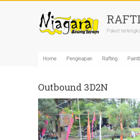
Skip
to
RAFT
content
Paket terlengk
Home
Penginapan
Rafting
Paintb
Outbound 3D2N