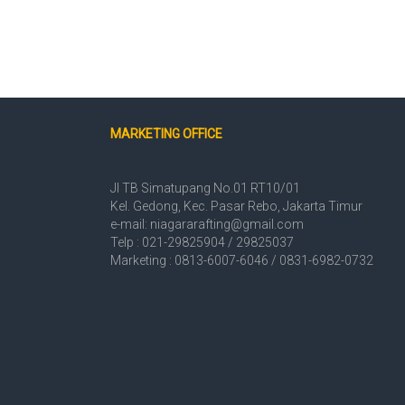
MARKETING OFFICE
Jl TB Simatupang No.01 RT10/01
Kel. Gedong, Kec. Pasar Rebo, Jakarta Timur
e-mail: niagararafting@gmail.com
Telp : 021-29825904 / 29825037
Marketing : 0813-6007-6046 / 0831-6982-0732