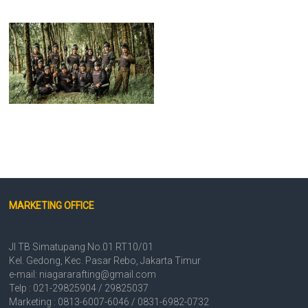
MARKETING OFFICE
Jl TB Simatupang No.01 RT10/01
Kel. Gedong, Kec. Pasar Rebo, Jakarta Timur
e-mail: niagararafting@gmail.com
Telp : 021-29825904 / 29825037
Marketing : 0813-6007-6046 / 0831-6982-0732